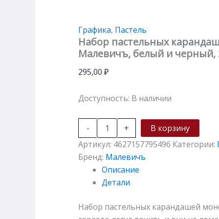
Графика
,
Пастель
Набор пастельных каранда
Малевичъ, белый и черный, 
295,00
₽
Доступность:
В наличии
-
+
В корзину
Артикул:
4627157795496
Категории:
Бренд:
Малевичъ
Описание
Детали
Набор пастельных карандашей моно