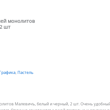
шей монолитов
2 шт
Графика
,
Пастель
литов Малевичъ, белый и черный, 2 шт. Очень удобны