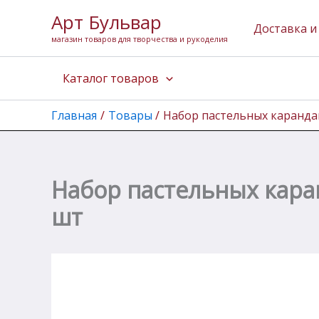
Количество
Перейти
Арт Бульвар
товара
к
Доставка и
Набор
магазин товаров для творчества и рукоделия
содержимому
пастельных
карандашей
Каталог товаров
монолитов
Малевичъ,
белый
Главная
Товары
Набор пастельных каранда
и
черный,
2
шт
Набор пастельных кара
шт