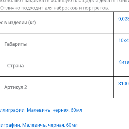
озволяют закрывать большую площадь и делать тонки
 Отлично подходит для набросков и портретов.
0,02
с в изделии (кг)
10х4
Габариты
Кит
Страна
8100
Артикул 2
лиграфии, Малевичъ, черная, 60мл