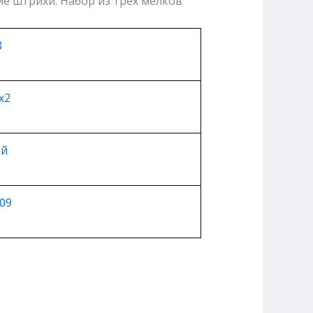
е штрихи. Набор из трех мелков
8
х2
ай
09