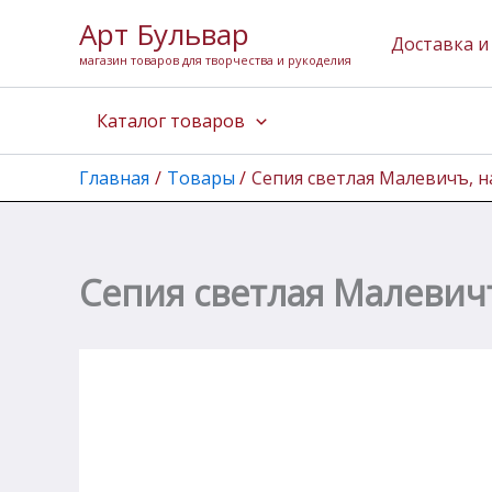
Количество
Перейти
Арт Бульвар
товара
к
Доставка и
Сепия
магазин товаров для творчества и рукоделия
содержимому
светлая
Малевичъ,
Каталог товаров
набор
квадратных
мелков,
Главная
Товары
Сепия светлая Малевичъ, н
3
шт
Сепия светлая Малевич