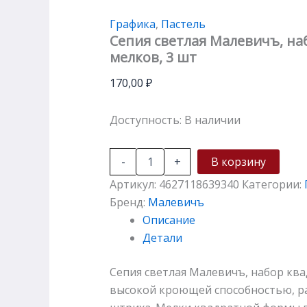
Графика
,
Пастель
Сепия светлая Малевичъ, н
мелков, 3 шт
170,00
₽
Доступность:
В наличии
-
+
В корзину
Артикул:
4627118639340
Категории:
Бренд:
Малевичъ
Описание
Детали
Сепия светлая Малевичъ, набор кв
высокой кроющей способностью, раб