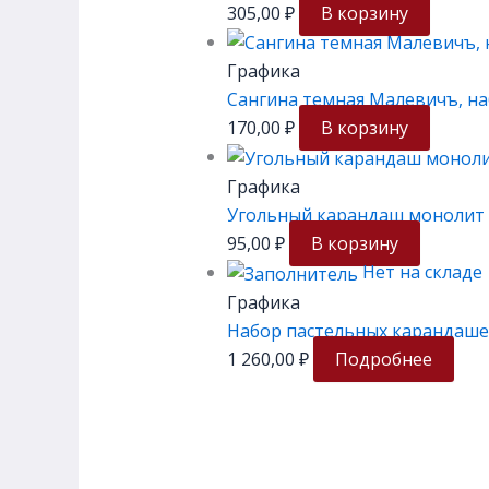
305,00
₽
В корзину
Графика
Сангина темная Малевичъ, на
170,00
₽
В корзину
Графика
Угольный карандаш монолит 
95,00
₽
В корзину
Нет на складе
Графика
Набор пастельных карандаше
1 260,00
₽
Подробнее