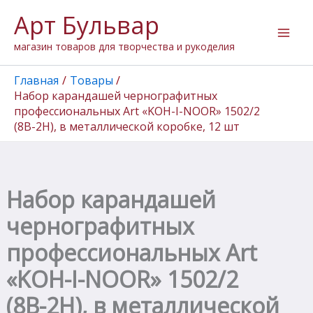
Количество
Перейти
Арт Бульвар
товара
к
Набор
содержимому
магазин товаров для творчества и рукоделия
карандашей
чернографитных
профессиональных
Главная
Товары
Art
Набор карандашей чернографитных
"KOH-
профессиональных Art «KOH-I-NOOR» 1502/2
I-
(8В-2Н), в металлической коробке, 12 шт
NOOR"
1502/2
(8В-2Н),
в
металлической
Набор карандашей
коробке,
12
чернографитных
шт
профессиональных Art
«KOH-I-NOOR» 1502/2
(8В-2Н), в металлической