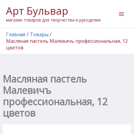
Количество
Перейти
Арт Бульвар
товара
к
Масляная
содержимому
магазин товаров для творчества и рукоделия
пастель
Малевичъ
профессиональная,
Главная
Товары
12
Масляная пастель Малевичъ профессиональная, 12
цветов
цветов
Масляная пастель
Малевичъ
профессиональная, 12
цветов