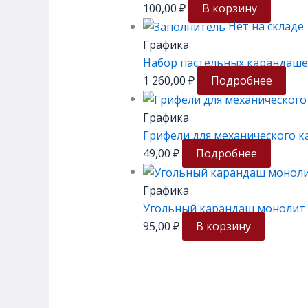
100,00
₽
В корзину
Нет на складе
Графика
Набор пастельных карандаше
1 260,00
₽
Подробнее
Графика
Грифели для механического к
49,00
₽
Подробнее
Графика
Угольный карандаш монолит 
95,00
₽
В корзину