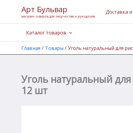
Количество
Перейти
Арт Бульвар
товара
к
Доставка и
Уголь
магазин товаров для творчества и рукоделия
содержимому
натуральный
для
Каталог товаров
рисования
Малевичъ,
диаметр
Главная
Товары
Уголь натуральный для рис
4
мм,
длина
150
мм,
Уголь натуральный для
12
шт
12 шт