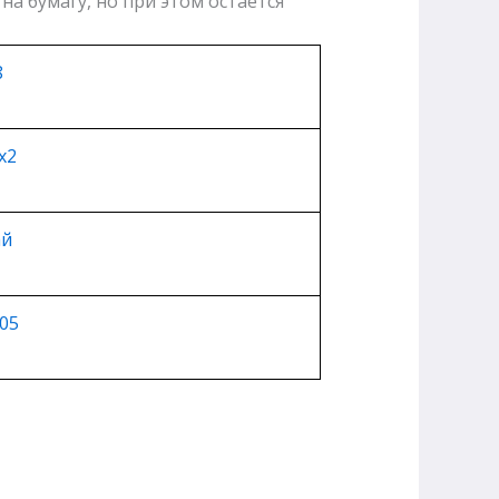
а бумагу, но при этом остается
8
х2
ай
05