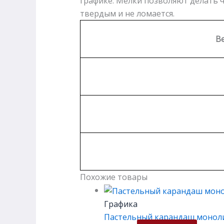
графике. Мелки позволяют делать ч
твердым и не ломается.
Ве
Похожие товары
Графика
Пастельный карандаш монол