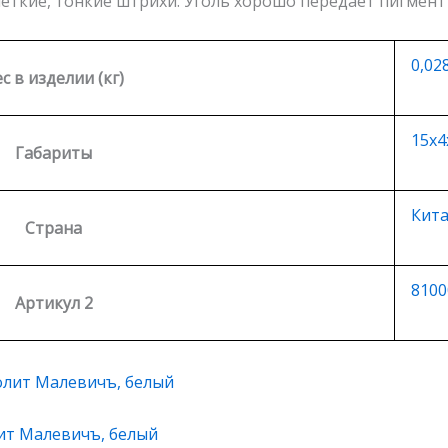
еткие, тонкие штрихи. Уголь хорошо передает пигмент н
0,02
с в изделии (кг)
15х4
Габариты
Кит
Страна
8100
Артикул 2
ит Малевичъ, белый