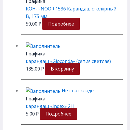
Графика
KOH-I-NOOR 1536 Карандаш столярный
B, 175 мм
50,00
₽
Подробнее
Графика
карандаш «Gioconda» (сепия светлая)
135,00
₽
В корзину
Нет на складе
Графика
карандаш «Index» 2H
5,00
₽
Подробнее