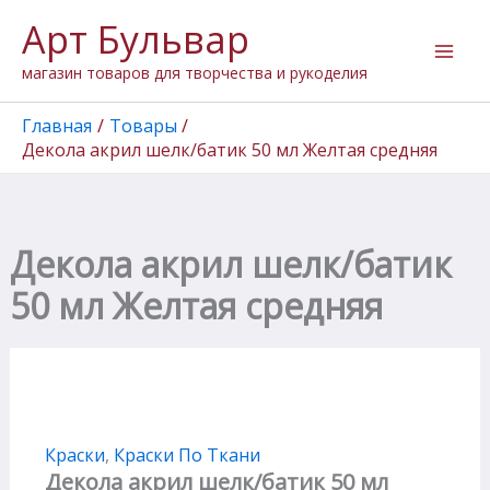
Количество
Перейти
Арт Бульвар
товара
к
Декола
содержимому
магазин товаров для творчества и рукоделия
акрил
шелк/
батик
Главная
Товары
50
Декола акрил шелк/батик 50 мл Желтая средняя
мл
Желтая
средняя
Декола акрил шелк/батик
50 мл Желтая средняя
Краски
,
Краски По Ткани
Декола акрил шелк/батик 50 мл