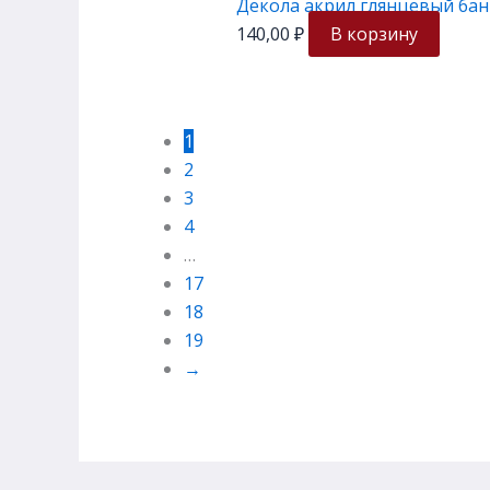
Декола акрил глянцевый бан
140,00
₽
В корзину
1
2
3
4
…
17
18
19
→