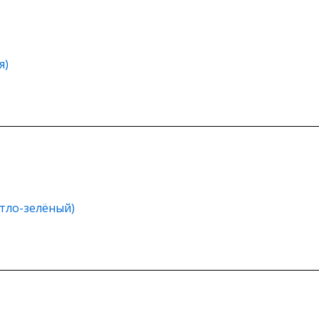
я)
етло-зелёный)