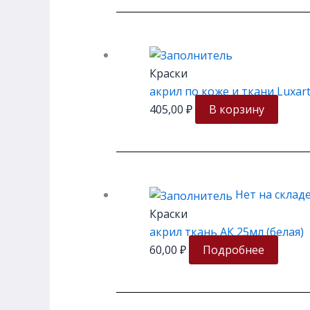
Краски
акрил по коже и ткани Luxart
405,00
₽
В корзину
Нет на склад
Краски
акрил ткань АК 25мл (белая)
60,00
₽
Подробнее