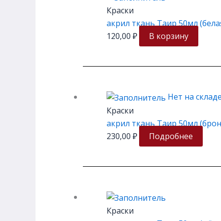
Краски
акрил ткань Таир 50мл (бела
120,00
₽
В корзину
Нет на склад
Краски
акрил ткань Таир 50мл (брон
230,00
₽
Подробнее
Краски