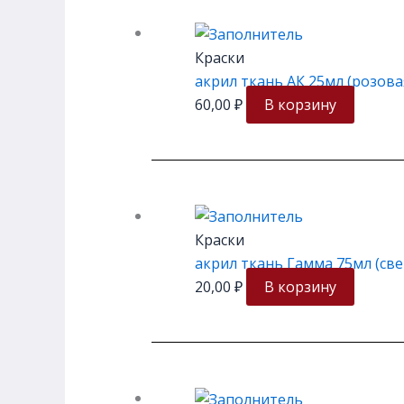
Краски
акрил ткань АК 25мл (розова
60,00
₽
В корзину
Краски
акрил ткань Гамма 75мл (св
20,00
₽
В корзину