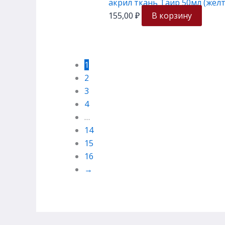
акрил ткань Таир 50мл (жёлт
155,00
₽
В корзину
1
2
3
4
…
14
15
16
→