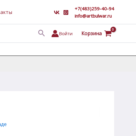
+7(483)259-40-94
такты
info@artbulwar.ru
Поиск
Корзина
Войти
аде