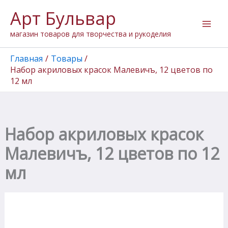
Количество
Перейти
Арт Бульвар
товара
к
Набор
содержимому
магазин товаров для творчества и рукоделия
акриловых
красок
Малевичъ,
Главная
Товары
12
Набор акриловых красок Малевичъ, 12 цветов по
цветов
12 мл
по
12
мл
Набор акриловых красок
Малевичъ, 12 цветов по 12
мл