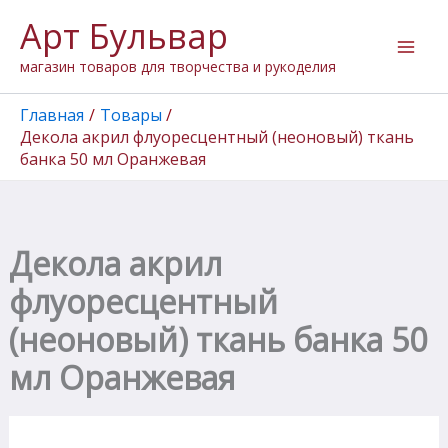
Количество
Перейти
Арт Бульвар
товара
к
Декола
содержимому
магазин товаров для творчества и рукоделия
акрил
флуоресцентный
(неоновый)
Главная
Товары
ткань
Декола акрил флуоресцентный (неоновый) ткань
банка
банка 50 мл Оранжевая
50
мл
Оранжевая
Декола акрил
флуоресцентный
(неоновый) ткань банка 50
мл Оранжевая