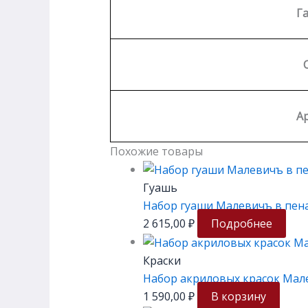
Г
Ар
Похожие товары
Гуашь
Набор гуаши Малевичъ в пенал
2 615,00
₽
Подробнее
Краски
Набор акриловых красок Мале
1 590,00
₽
В корзину