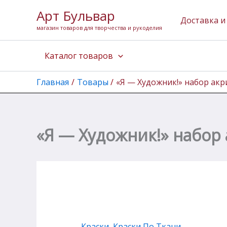
Перейти
Арт Бульвар
к
Доставка и
магазин товаров для творчества и рукоделия
содержимому
Каталог товаров
Главная
Товары
«Я — Художник!» набор акр
«Я — Художник!» набор 
Краски
,
Краски По Ткани