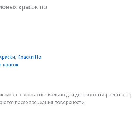
ловых красок по
Краски
,
Краски По
х красок
жник!» созданы специально для детского творчества. П
аются после засыхания поверхности.