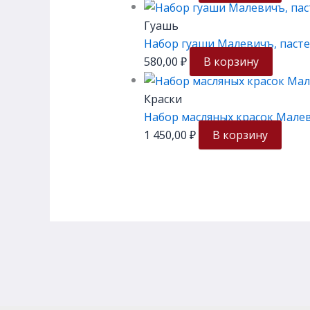
Гуашь
Набор гуаши Малевичъ, пасте
580,00
₽
В корзину
Краски
Набор масляных красок Малев
1 450,00
₽
В корзину