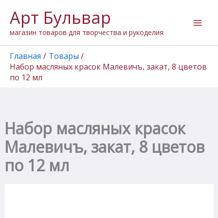
Количество
Перейти
Арт Бульвар
товара
к
Набор
содержимому
магазин товаров для творчества и рукоделия
масляных
красок
Малевичъ,
Главная
Товары
закат,
Набор масляных красок Малевичъ, закат, 8 цветов
8
по 12 мл
цветов
по
12
мл
Набор масляных красок
Малевичъ, закат, 8 цветов
по 12 мл