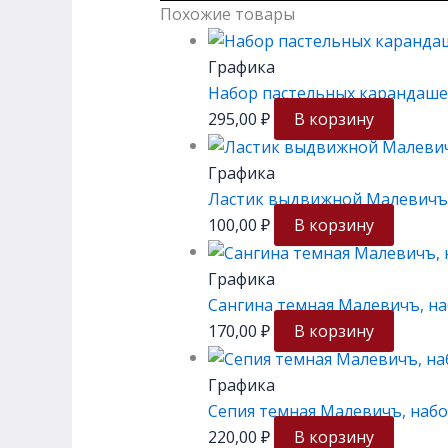
Похожие товары
Графика
Набор пастельных карандаше
295,00
₽
В корзину
Графика
Ластик выдвижной Малевичъ 
100,00
₽
В корзину
Графика
Сангина темная Малевичъ, на
170,00
₽
В корзину
Графика
Сепия темная Малевичъ, набо
220,00
₽
В корзину