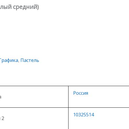
елый средний)
Графика
,
Пастель
Россия
а
10325514
 2