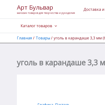
Количество
Перейти
Арт Бульвар
товара
к
Доставка и
уголь
магазин товаров для творчества и рукоделия
содержимому
в
карандаше
Каталог товаров
3,3
мм
(белый
Главная
Товары
уголь в карандаше 3,3 мм 
средний)
уголь в карандаше 3,3 
Графика
,
Пастель