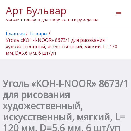
Количество
Перейти
Арт Бульвар
товара
к
Уголь
содержимому
магазин товаров для творчества и рукоделия
"KOH-
I-
NOOR"
Главная
Товары
8673/1
Уголь «KOH-I-NOOR» 8673/1 для рисования
для
художественный, искусственный, мягкий, L= 120
рисования
мм, D=5,6 мм, 6 шт/уп
художественный,
искусственный,
мягкий,
L=
120
Уголь «KOH-I-NOOR» 8673/1
мм,
D=5,6
для рисования
мм,
6
художественный,
шт/
искусственный, мягкий, L=
уп
120 мм, D=5,6 мм, 6 шт/уп