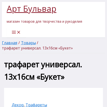
Количество
Перейти
Арт Бульвар
товара
к
трафарет
содержимому
универсал.
13х16см
магазин товаров для творчества и рукоделия
"Букет"
Главная
Товары
трафарет универсал. 13х16см «Букет»
трафарет универсал.
13х16см «Букет»
Декор
,
Трафареты