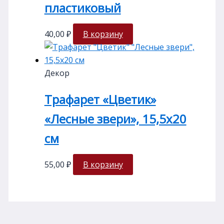
плаcтиковый
40,00
₽
В корзину
Декор
Трафарет «Цветик»
«Лесные звери», 15,5х20
см
55,00
₽
В корзину