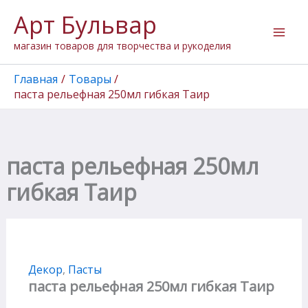
Количество
Перейти
Арт Бульвар
товара
к
паста
содержимому
магазин товаров для творчества и рукоделия
рельефная
250мл
гибкая
Главная
Товары
Таир
паста рельефная 250мл гибкая Таир
паста рельефная 250мл
гибкая Таир
Декор
,
Пасты
паста рельефная 250мл гибкая Таир