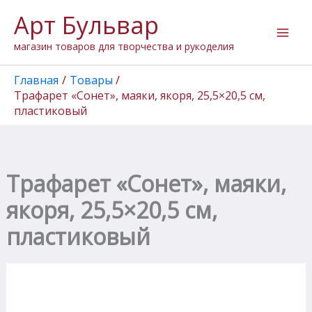
Количество
Перейти
Арт Бульвар
товара
к
Трафарет
содержимому
магазин товаров для творчества и рукоделия
"Сонет",
маяки,
якоря,
Главная
Товары
25,5x20,5
Трафарет «Сонет», маяки, якоря, 25,5×20,5 см,
см,
плаcтиковый
плаcтиковый
Трафарет «Сонет», маяки,
якоря, 25,5×20,5 см,
плаcтиковый