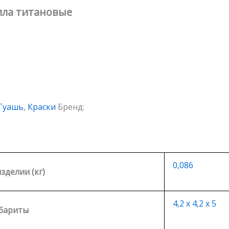
ила титановые
Гуашь
,
Краски
Бренд:
0,086
изделии (кг)
4,2 х 4,2 х 5
бариты