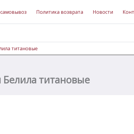
 самовывоз
Политика возврата
Новости
Кон
елила титановые
л Белила титановые