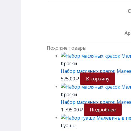
С
Ар
Похожие товары
Краски
Набор масляных красок Малеви
575,00
₽
В корзину
Краски
Набор масляных красок Малев
1 795,00
₽
Подробнее
Гуашь