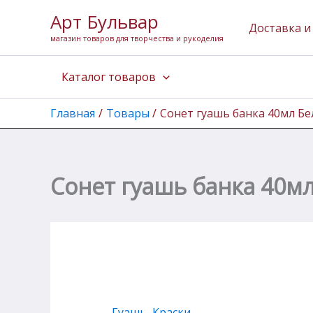
Количество
Перейти
Арт Бульвар
товара
к
Доставка и
Сонет
магазин товаров для творчества и рукоделия
содержимому
гуашь
банка
Каталог товаров
40мл
Белила
титановые
Главная
Товары
Сонет гуашь банка 40мл Б
Сонет гуашь банка 40м
Гуашь
,
Краски