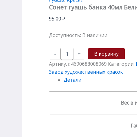
Сонет гуашь банка 40мл Бел
95,00
₽
Доступность:
В наличии
-
+
В корзину
Артикул:
4690688008069
Категории:
Завод художественных красок
Детали
Вес в 
Га