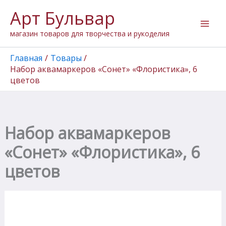
Количество
Перейти
Арт Бульвар
товара
к
Набор
содержимому
магазин товаров для творчества и рукоделия
аквамаркеров
"Сонет"
"Флористика",
Главная
Товары
6
Набор аквамаркеров «Сонет» «Флористика», 6
цветов
цветов
Набор аквамаркеров
«Сонет» «Флористика», 6
цветов