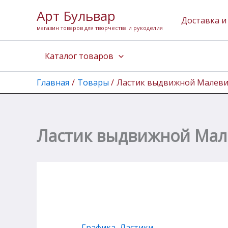
Количество
Перейти
Арт Бульвар
товара
к
Доставка и
Ластик
магазин товаров для творчества и рукоделия
содержимому
выдвижной
Малевичъ
Каталог товаров
с
запасным
стержнем,
Главная
Товары
Ластик выдвижной Малевич
розовый
Ластик выдвижной Мал
Графика
,
Ластики