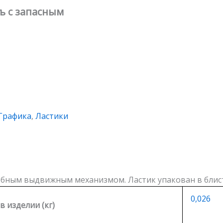
ъ с запасным
Графика
,
Ластики
обным выдвижным механизмом. Ластик упакован в блист
0,026
 в изделии (кг)