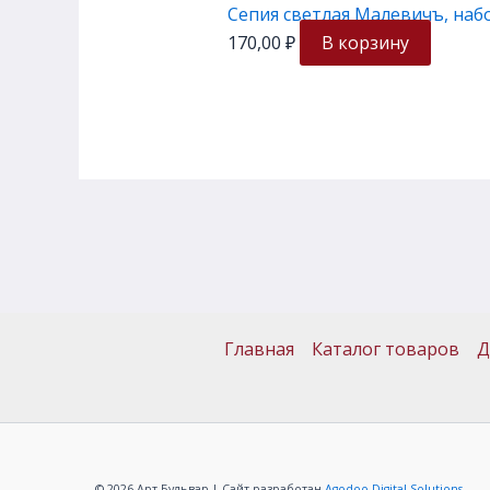
Сепия светлая Малевичъ, наб
170,00
₽
В корзину
Главная
Каталог товаров
Д
© 2026 Арт Бульвар | Сайт разработан
Agodoo Digital Solutions