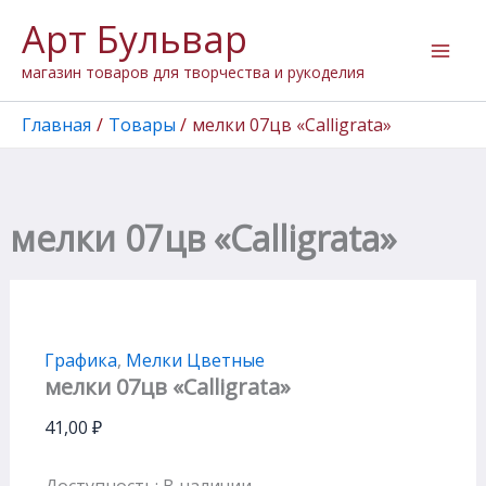
Количество
Перейти
Арт Бульвар
товара
к
мелки
содержимому
магазин товаров для творчества и рукоделия
07цв
"Calligrata"
Главная
Товары
мелки 07цв «Calligrata»
мелки 07цв «Calligrata»
Графика
,
Мелки Цветные
мелки 07цв «Calligrata»
41,00
₽
Доступность:
В наличии