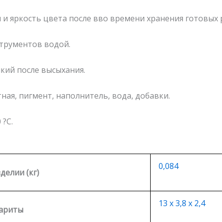
и яркость цвета после вво времени хранения готовых 
струментов водой.
кий после высыхания.
ная, пигмент, наполнитель, вода, добавки.
 ?С.
0,084
зделии (кг)
13 х 3,8 х 2,4
ариты