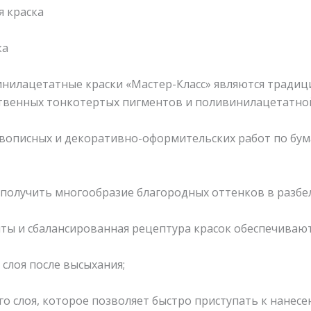
я краска
ка
нилацетатные краски «Мастер-Класс» являются тради
ственных тонкотертых пигментов и поливинилацетатной
вописных и декоративно-оформительских работ по бума
получить многообразие благородных оттенков в разбела
ы и сбалансированная рецептура красок обеспечивают
слоя после высыхания;
о слоя, которое позволяет быстро приступать к нанес