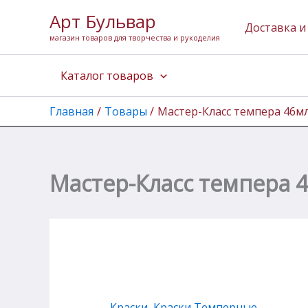
Количество
Перейти
Арт Бульвар
товара
к
Доставка и
Мастер-
магазин товаров для творчества и рукоделия
содержимому
Класс
темпера
Каталог товаров
46мл
Кобальт
лазурно-
Главная
Товары
Мастер-Класс темпера 46м
голубой
Мастер-Класс темпера 
Краски
,
Краски Темперные