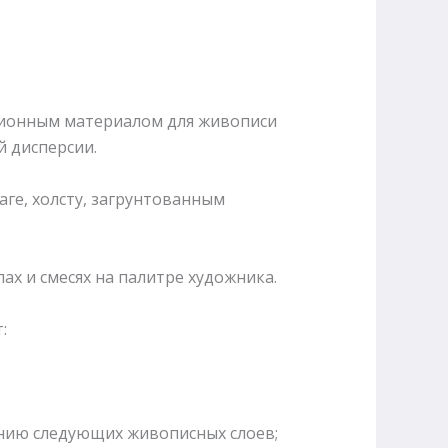
ционным материалом для живописи
 дисперсии.
ге, холсту, загрунтованным
х и смесях на палитре художника.
:
ению следующих живописных слоев;