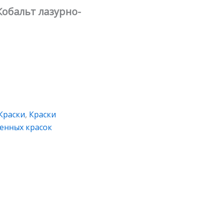
Кобальт лазурно-
Краски
,
Краски
енных красок