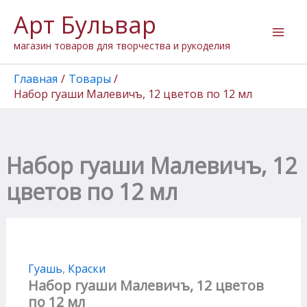
Количество
Перейти
Арт Бульвар
товара
к
Набор
содержимому
магазин товаров для творчества и рукоделия
гуаши
Малевичъ,
12
Главная
Товары
цветов
Набор гуаши Малевичъ, 12 цветов по 12 мл
по
12
мл
Набор гуаши Малевичъ, 12
цветов по 12 мл
Гуашь
,
Краски
Набор гуаши Малевичъ, 12 цветов
по 12 мл