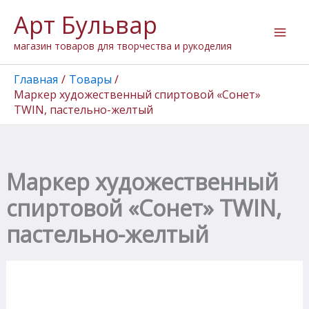
Количество
Перейти
Арт Бульвар
товара
к
Маркер
содержимому
магазин товаров для творчества и рукоделия
художественный
спиртовой
"Сонет"
Главная
Товары
TWIN,
Маркер художественный спиртовой «Сонет»
пастельно-
TWIN, пастельно-желтый
желтый
Маркер художественный
спиртовой «Сонет» TWIN,
пастельно-желтый