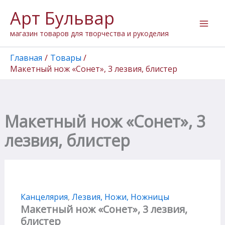
Количество
Перейти
Арт Бульвар
товара
к
Макетный
содержимому
магазин товаров для творчества и рукоделия
нож
"Сонет",
3
Главная
Товары
лезвия,
Макетный нож «Сонет», 3 лезвия, блистер
блистер
Макетный нож «Сонет», 3
лезвия, блистер
Канцелярия
,
Лезвия, Ножи, Ножницы
Макетный нож «Сонет», 3 лезвия,
блистер