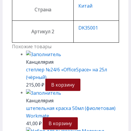
Китай
Страна
DK35001
Артикул 2
Похожие товары
Канцелярия
степлер №24/6 «OfficeSpace» на 25л
(чёрный)
215,00
₽
В корзину
Канцелярия
штепельная краска 50мл (фиолетовая)
Workmate
41,00
₽
В корзину