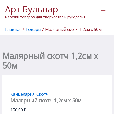
Количество
Перейти
Арт Бульвар
товара
к
Малярный
содержимому
магазин товаров для творчества и рукоделия
скотч
1,2см
х
Главная
Товары
Малярный скотч 1,2см х 50м
50м
Малярный скотч 1,2см х
50м
Канцелярия
,
Скотч
Малярный скотч 1,2см х 50м
150,00
₽