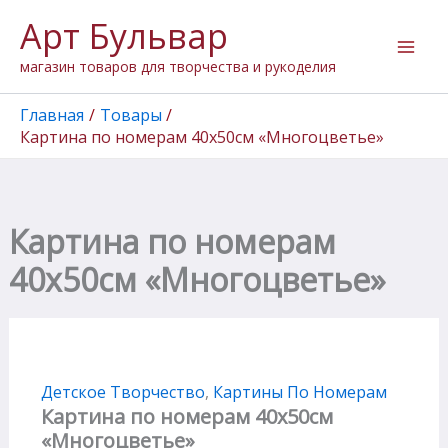
Количество
Перейти
Арт Бульвар
товара
к
Картина
содержимому
магазин товаров для творчества и рукоделия
по
номерам
40х50см
Главная
Товары
"Многоцветье"
Картина по номерам 40х50см «Многоцветье»
Картина по номерам
40х50см «Многоцветье»
Детское Творчество
,
Картины По Номерам
Картина по номерам 40х50см
«Многоцветье»