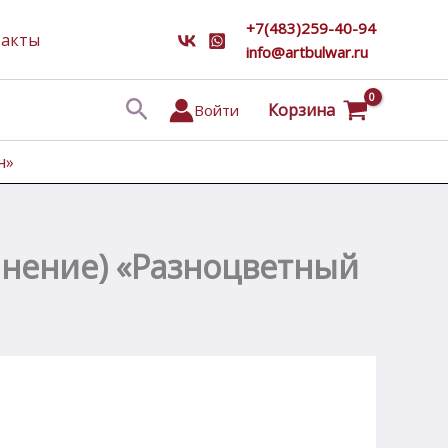
+7(483)259-40-94
такты
info@artbulwar.ru
Поиск
Корзина
Войти
н»
лнение) «Разноцветный