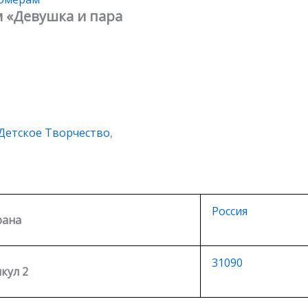
м «Девушка и пара
Детское Творчество
,
Россия
рана
31090
кул 2