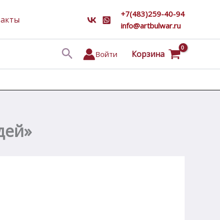
+7(483)259-40-94
такты
info@artbulwar.ru
Поиск
Корзина
Войти
дей»