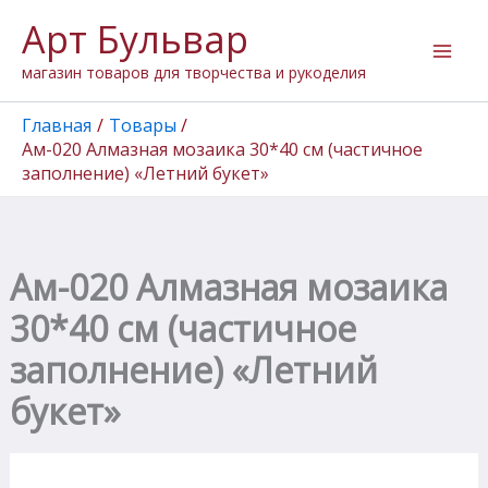
Количество
Перейти
Арт Бульвар
товара
к
Ам-020
содержимому
магазин товаров для творчества и рукоделия
Алмазная
мозаика
30*40
Главная
Товары
см
Ам-020 Алмазная мозаика 30*40 см (частичное
(частичное
заполнение) «Летний букет»
заполнение)
"Летний
букет"
Ам-020 Алмазная мозаика
30*40 см (частичное
заполнение) «Летний
букет»