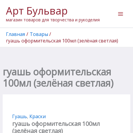
Количество
Перейти
Арт Бульвар
товара
к
гуашь
содержимому
магазин товаров для творчества и рукоделия
оформительская
100мл
(зелёная
Главная
Товары
светлая)
гуашь оформительская 100мл (зелёная светлая)
гуашь оформительская
100мл (зелёная светлая)
Гуашь
,
Краски
гуашь оформительская 100мл
(зелёная светлая)