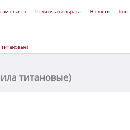
 самовывоз
Политика возврата
Новости
Кон
а титановые)
лила титановые)