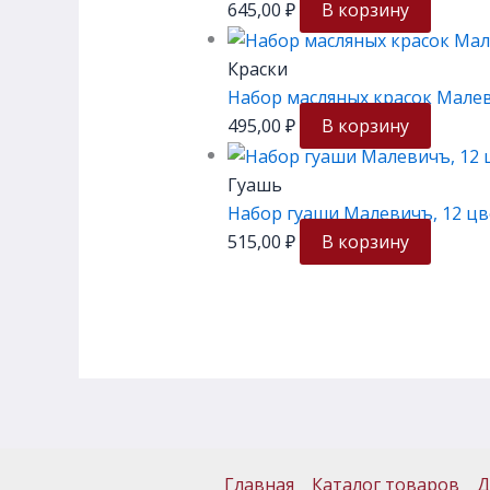
645,00
₽
В корзину
Краски
Набор масляных красок Малеви
495,00
₽
В корзину
Гуашь
Набор гуаши Малевичъ, 12 цв
515,00
₽
В корзину
Главная
Каталог товаров
Д