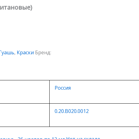
титановые)
Гуашь
,
Краски
Бренд:
Россия
0.20.В020.0012
Нет на складе