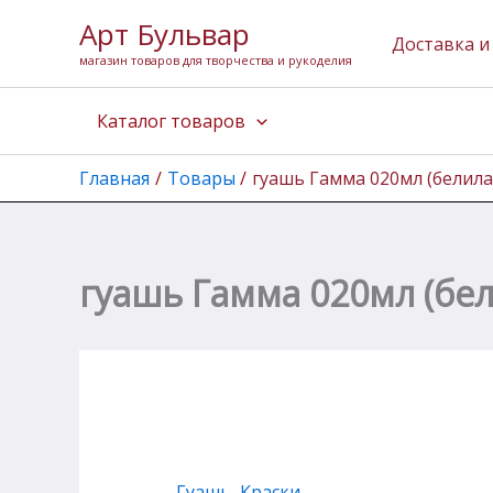
Перейти
Арт Бульвар
к
Доставка и
магазин товаров для творчества и рукоделия
содержимому
Каталог товаров
Главная
Товары
гуашь Гамма 020мл (белил
гуашь Гамма 020мл (бе
Гуашь
,
Краски