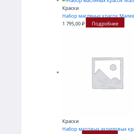
Краски
Набор масляных красок Малев
1 795,00
₽
Подробнее
Краски
Набор матовых акриловых кр