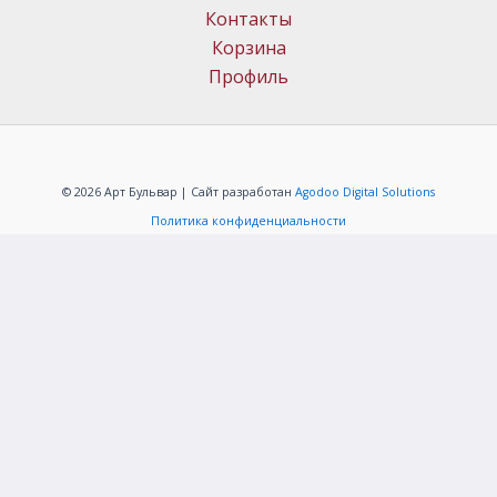
Контакты
Корзина
Профиль
© 2026 Арт Бульвар | Сайт разработан
Agodoo Digital Solutions
Политика конфиденциальности
ИП Меркачёв Алексей Григорьевич
ОГРНИП: 304323331000088
+7(483)259-40-94
info@artbulwar.ru