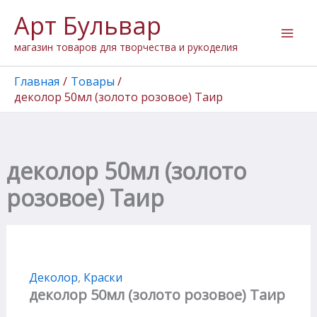
Количество
Перейти
Арт Бульвар
товара
к
деколор
содержимому
магазин товаров для творчества и рукоделия
50мл
(золото
розовое)
Главная
Товары
Таир
деколор 50мл (золото розовое) Таир
деколор 50мл (золото
розовое) Таир
Деколор
,
Краски
деколор 50мл (золото розовое) Таир