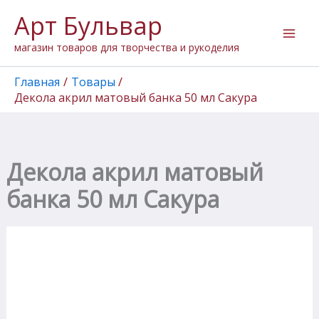
Количество
Перейти
Арт Бульвар
товара
к
Декола
содержимому
магазин товаров для творчества и рукоделия
акрил
матовый
банка
Главная
Товары
50
Декола акрил матовый банка 50 мл Сакура
мл
Сакура
Декола акрил матовый
банка 50 мл Сакура