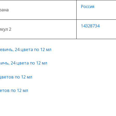
Россия
рана
14328734
кул 2
ичъ, 24 цвета по 12 мл
етов по 12 мл