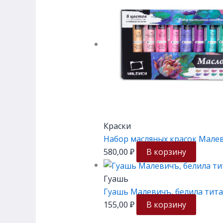
Краски
Набор масляных красок Малев
580,00
₽
В корзину
Гуашь
Гуашь Малевичъ, белила тита
155,00
₽
В корзину