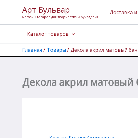
Количество
Перейти
Арт Бульвар
товара
к
Доставка и
Декола
магазин товаров для творчества и рукоделия
содержимому
акрил
матовый
Каталог товаров
банка
50
мл
Главная
Товары
Декола акрил матовый бан
Лайм
Декола акрил матовый 
Краски
,
Краски Акриловые