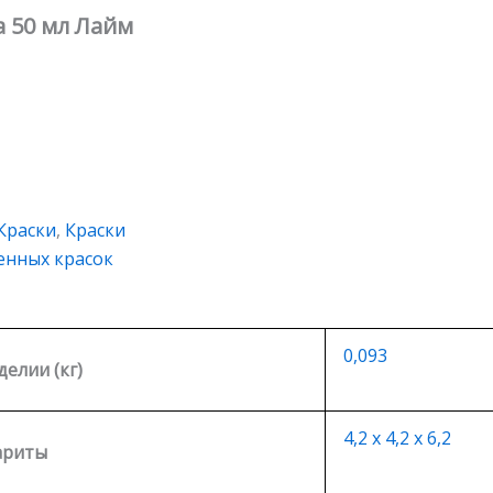
 50 мл Лайм
Краски
,
Краски
енных красок
0,093
делии (кг)
4,2 х 4,2 х 6,2
ариты