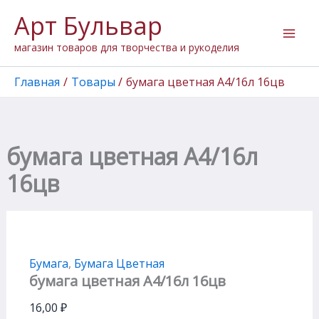
Количество
Перейти
Арт Бульвар
товара
к
бумага
содержимому
магазин товаров для творчества и рукоделия
цветная
А4/16л
16цв
Главная
Товары
бумага цветная А4/16л 16цв
бумага цветная А4/16л
16цв
Бумага
,
Бумага Цветная
бумага цветная А4/16л 16цв
16,00
₽