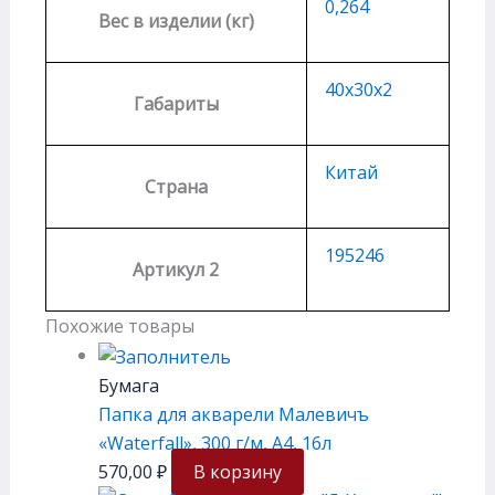
0,264
Вес в изделии (кг)
40х30х2
Габариты
Китай
Страна
195246
Артикул 2
Похожие товары
Бумага
Папка для акварели Малевичъ
«Waterfall», 300 г/м, А4, 16л
570,00
₽
В корзину