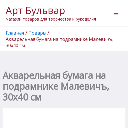
Количество
Перейти
Арт Бульвар
товара
к
Акварельная
содержимому
магазин товаров для творчества и рукоделия
бумага
на
подрамнике
Главная
Товары
Малевичъ,
Акварельная бумага на подрамнике Малевичъ,
30х40
30х40 см
см
Акварельная бумага на
подрамнике Малевичъ,
30х40 см