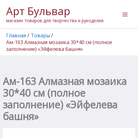
Количество
Перейти
Арт Бульвар
товара
к
Ам-163
содержимому
магазин товаров для творчества и рукоделия
Алмазная
мозаика
30*40
Главная
Товары
см
Ам-163 Алмазная мозаика 30*40 см (полное
(полное
заполнение) «Эйфелева башня»
заполнение)
"Эйфелева
башня"
Ам-163 Алмазная мозаика
30*40 см (полное
заполнение) «Эйфелева
башня»