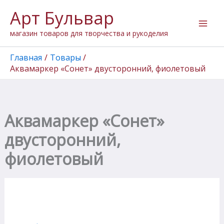
Количество
Перейти
Арт Бульвар
товара
к
Аквамаркер
содержимому
магазин товаров для творчества и рукоделия
"Сонет"
двусторонний,
фиолетовый
Главная
Товары
Аквамаркер «Сонет» двусторонний, фиолетовый
Аквамаркер «Сонет»
двусторонний,
фиолетовый