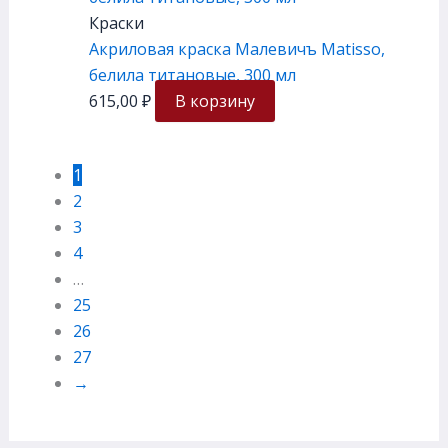
Краски
Акриловая краска Малевичъ Matisso,
белила титановые, 300 мл
615,00
₽
В корзину
1
2
3
4
…
25
26
27
→