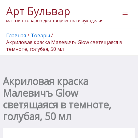
Количество
Перейти
Арт Бульвар
товара
к
Акриловая
содержимому
магазин товаров для творчества и рукоделия
краска
Малевичъ
Glow
Главная
Товары
светящаяся
Акриловая краска Малевичъ Glow светящаяся в
в
темноте, голубая, 50 мл
темноте,
голубая,
50
мл
Акриловая краска
Малевичъ Glow
светящаяся в темноте,
голубая, 50 мл