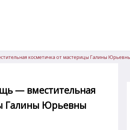
естительная косметичка от мастерицы Галины Юрьев
ещь — вместительная
цы Галины Юрьевны