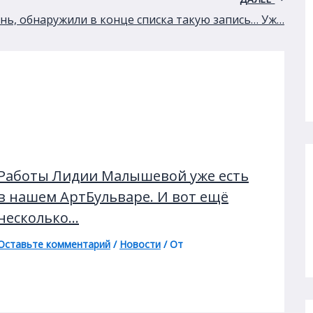
нь, обнаружили в конце списка такую запись… Уж…
Работы Лидии Малышевой уже есть
в нашем АртБульваре. И вот ещё
несколько…
Оставьте комментарий
/
Новости
/ От