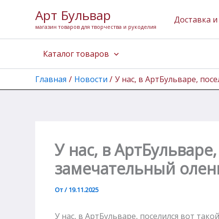
Перейти
Арт Бульвар
к
Доставка и
магазин товаров для творчества и рукоделия
содержимому
Каталог товаров
Главная
Новости
У нас, в АртБульваре, пос
У нас, в АртБульваре
замечательный олень
От
/
19.11.2025
У нас, в АртБульваре, поселился вот тако