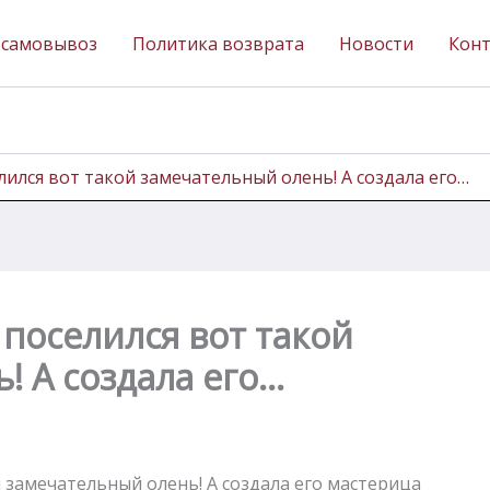
 самовывоз
Политика возврата
Новости
Кон
елился вот такой замечательный олень! А создала его…
, поселился вот такой
! А создала его…
й замечательный олень! А создала его мастерица