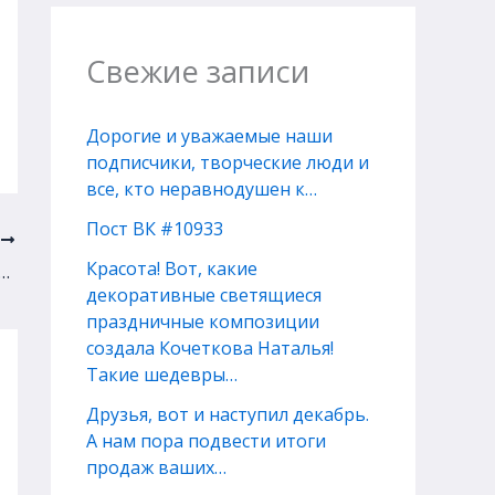
Свежие записи
Дорогие и уважаемые наши
подписчики, творческие люди и
все, кто неравнодушен к…
Пост ВК #10933
Е
Красота! Вот, какие
 в нашем АртБульваре ещё не было. Иванов Алексей принёс нам…
декоративные светящиеся
праздничные композиции
создала Кочеткова Наталья!
Такие шедевры…
Друзья, вот и наступил декабрь.
А нам пора подвести итоги
продаж ваших…