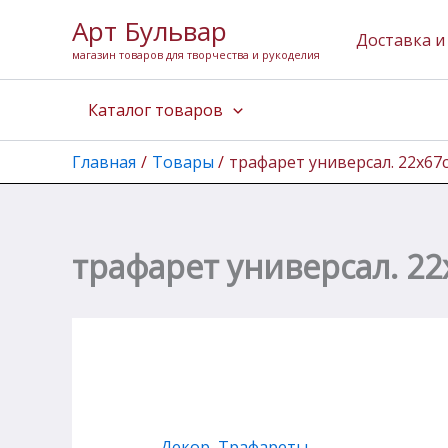
Количество
Перейти
Арт Бульвар
товара
к
Доставка и
трафарет
магазин товаров для творчества и рукоделия
содержимому
универсал.
22х67см
Каталог товаров
"Слоны"
Главная
Товары
трафарет универсал. 22х67
трафарет универсал. 2
Декор
,
Трафареты