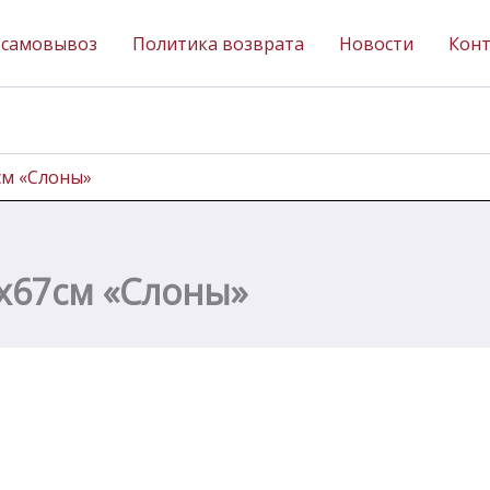
 самовывоз
Политика возврата
Новости
Кон
см «Слоны»
2х67см «Слоны»