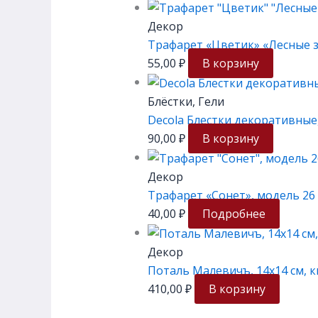
Декор
Трафарет «Цветик» «Лесные зв
55,00
₽
В корзину
Блёстки, Гели
Decola Блестки декоративные,
90,00
₽
В корзину
Декор
Трафарет «Сонет», модель 26 
40,00
₽
Подробнее
Декор
Поталь Малевичъ, 14х14 см, к
410,00
₽
В корзину