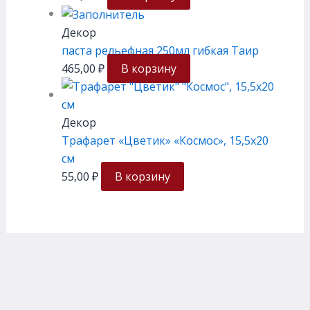
Декор
паста рельефная 250мл гибкая Таир
465,00
₽
В корзину
Декор
Трафарет «Цветик» «Космос», 15,5х20
см
55,00
₽
В корзину