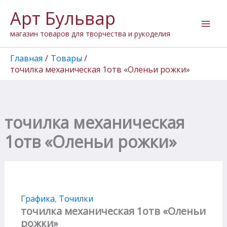
Количество
Перейти
Арт Бульвар
товара
к
точилка
содержимому
магазин товаров для творчества и рукоделия
механическая
1отв
"Оленьи
Главная
Товары
рожки"
точилка механическая 1отв «Оленьи рожки»
точилка механическая
1отв «Оленьи рожки»
Графика
,
Точилки
точилка механическая 1отв «Оленьи
рожки»