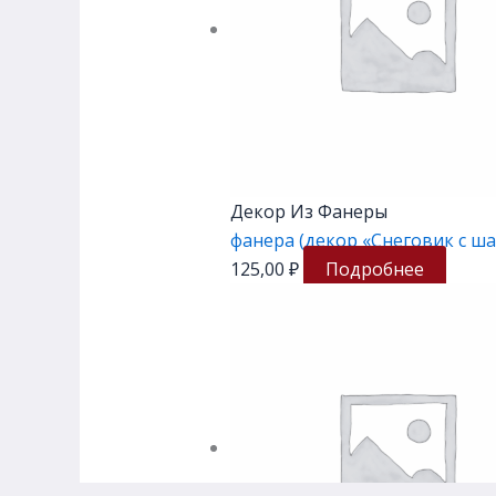
Декор Из Фанеры
фанера (декор «Снеговик с ш
125,00
₽
Подробнее