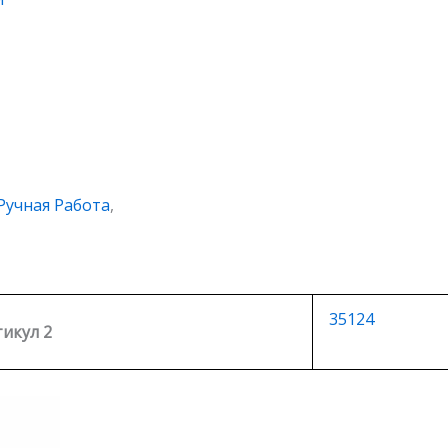
Ручная Работа
,
35124
икул 2