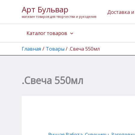
Количество
Перейти
Арт Бульвар
товара
к
Доставка и
.Свеча
магазин товаров для творчества и рукоделия
содержимому
550мл
Каталог товаров
Главная
Товары
.Свеча 550мл
.Свеча 550мл
Ручная Работа
,
Сувениры, Заготовк