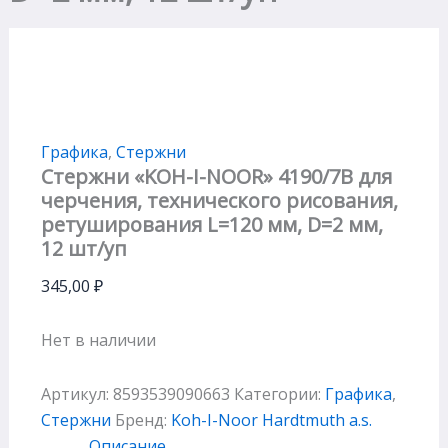
Графика
,
Стержни
Стержни «KOH-I-NOOR» 4190/7В для
черчения, технического рисования,
ретуширования L=120 мм, D=2 мм,
12 шт/уп
345,00
₽
Нет в наличии
Артикул:
8593539090663
Категории:
Графика
,
Стержни
Бренд:
Koh-I-Noor Hardtmuth a.s.
Описание