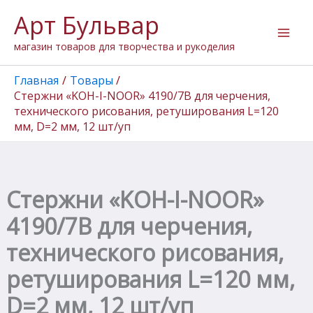
Перейти
Арт Бульвар
к
содержимому
магазин товаров для творчества и рукоделия
Главная
Товары
Стержни «KOH-I-NOOR» 4190/7В для черчения,
технического рисования, ретуширования L=120
мм, D=2 мм, 12 шт/уп
Стержни «KOH-I-NOOR»
4190/7В для черчения,
технического рисования,
ретуширования L=120 мм,
D=2 мм, 12 шт/уп