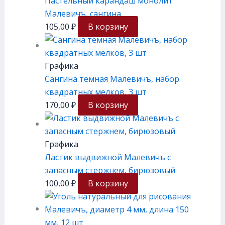
Пастельный карандаш монолит
Малевичъ, сангина
105,00
₽
В корзину
Графика
Сангина темная Малевичъ, набор
квадратных мелков, 3 шт
170,00
₽
В корзину
Графика
Ластик выдвижной Малевичъ с
запасным стержнем, бирюзовый
100,00
₽
В корзину