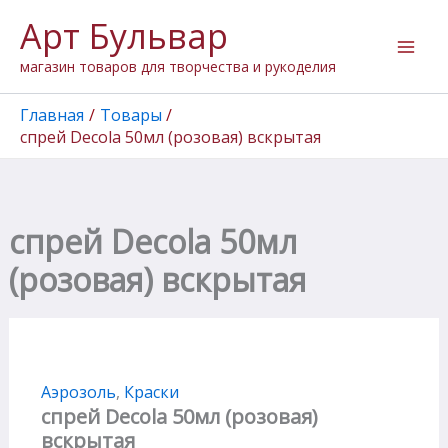
Количество
Перейти
Арт Бульвар
товара
к
спрей
содержимому
магазин товаров для творчества и рукоделия
Decola
50мл
(розовая)
Главная
Товары
вскрытая
спрей Decola 50мл (розовая) вскрытая
спрей Decola 50мл
(розовая) вскрытая
Аэрозоль
,
Краски
спрей Decola 50мл (розовая)
вскрытая